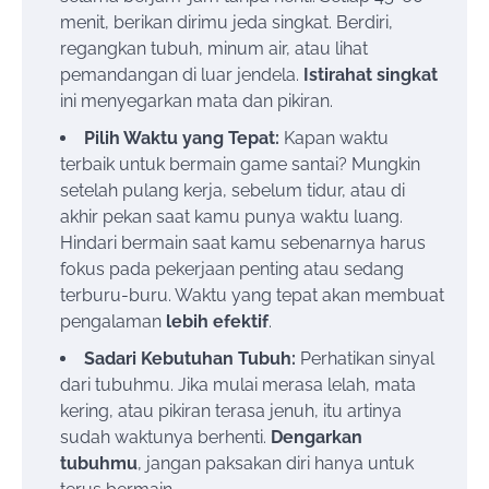
menit, berikan dirimu jeda singkat. Berdiri,
regangkan tubuh, minum air, atau lihat
pemandangan di luar jendela.
Istirahat singkat
ini menyegarkan mata dan pikiran.
Pilih Waktu yang Tepat:
Kapan waktu
terbaik untuk bermain game santai? Mungkin
setelah pulang kerja, sebelum tidur, atau di
akhir pekan saat kamu punya waktu luang.
Hindari bermain saat kamu sebenarnya harus
fokus pada pekerjaan penting atau sedang
terburu-buru. Waktu yang tepat akan membuat
pengalaman
lebih efektif
.
Sadari Kebutuhan Tubuh:
Perhatikan sinyal
dari tubuhmu. Jika mulai merasa lelah, mata
kering, atau pikiran terasa jenuh, itu artinya
sudah waktunya berhenti.
Dengarkan
tubuhmu
, jangan paksakan diri hanya untuk