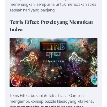
menenangkan, sempurna untuk meredakan stres
setelah hari yang panjang.
Tetris Effect: Puzzle yang Memukau
Indra
Tetris Effect bukanlah Tetris biasa. Game ini
mengambil konsep puzzle klasik yang kita kenal