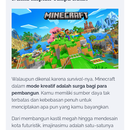
Walaupun dikenal karena
survival
-nya, Minecraft
dalam
mode kreatif adalah surga bagi para
pembangun
. Kamu memiliki sumber daya tak
terbatas dan kebebasan penuh untuk
menciptakan apa pun yang kamu bayangkan.
Dari membangun kastil megah hingga mendesain
kota futuristik, imajinasimu adalah satu-satunya