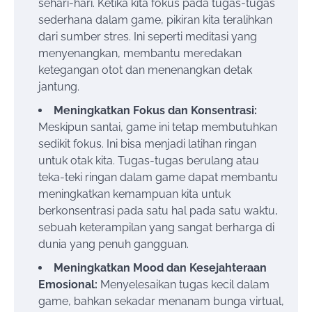
sehari-hari. Ketika kita fokus pada tugas-tugas
sederhana dalam game, pikiran kita teralihkan
dari sumber stres. Ini seperti meditasi yang
menyenangkan, membantu meredakan
ketegangan otot dan menenangkan detak
jantung.
Meningkatkan Fokus dan Konsentrasi:
Meskipun santai, game ini tetap membutuhkan
sedikit fokus. Ini bisa menjadi latihan ringan
untuk otak kita. Tugas-tugas berulang atau
teka-teki ringan dalam game dapat membantu
meningkatkan kemampuan kita untuk
berkonsentrasi pada satu hal pada satu waktu,
sebuah keterampilan yang sangat berharga di
dunia yang penuh gangguan.
Meningkatkan Mood dan Kesejahteraan
Emosional:
Menyelesaikan tugas kecil dalam
game, bahkan sekadar menanam bunga virtual,