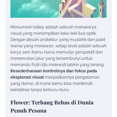
Monument Valley adalah sebuah mahakarya
visual yang menampilkan teka-teki ilusi optik.
Dengan desain arsitektur yang mustahil dan palet
warna yang menawan, setiap level adalah sebuah
karya seni. Kamu harus memutar perspektif dan
menemukan jalur yang tersembunyi untuk
memandu Putri Ida melewati labirin yang tenang.
Kesederhanaan kontrolnya dan fokus pada
eksplorasi visual
menjadikannya pengalaman
yang damai, di mana kamu bisa menikmati
keindahan tanpa terburu-buru.
Flower: Terbang Bebas di Dunia
Penuh Pesona