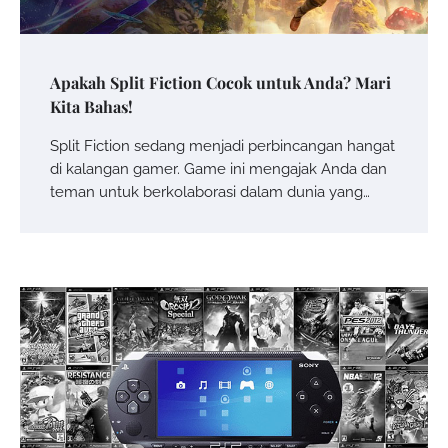
Apakah Split Fiction Cocok untuk Anda? Mari
Kita Bahas!
Split Fiction sedang menjadi perbincangan hangat
di kalangan gamer. Game ini mengajak Anda dan
teman untuk berkolaborasi dalam dunia yang…