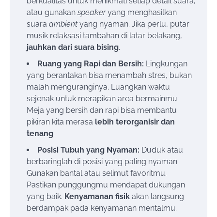
berkualitas untuk menikmati setiap detail suara,
atau gunakan
speaker
yang menghasilkan
suara
ambient
yang nyaman. Jika perlu, putar
musik relaksasi tambahan di latar belakang,
jauhkan dari suara bising
.
Ruang yang Rapi dan Bersih:
Lingkungan
yang berantakan bisa menambah stres, bukan
malah menguranginya. Luangkan waktu
sejenak untuk merapikan area bermainmu.
Meja yang bersih dan rapi bisa membantu
pikiran kita merasa
lebih terorganisir dan
tenang
.
Posisi Tubuh yang Nyaman:
Duduk atau
berbaringlah di posisi yang paling nyaman.
Gunakan bantal atau selimut favoritmu.
Pastikan punggungmu mendapat dukungan
yang baik.
Kenyamanan fisik
akan langsung
berdampak pada kenyamanan mentalmu.