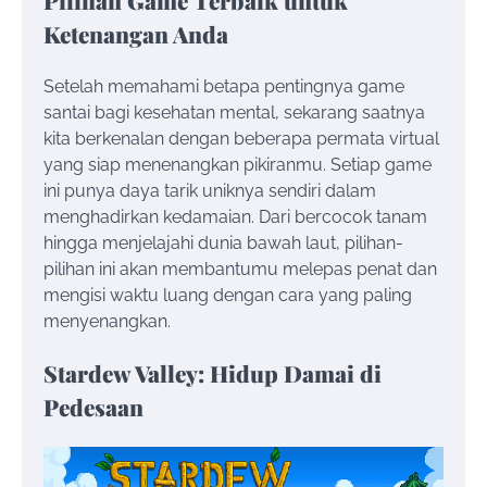
Ketenangan Anda
Setelah memahami betapa pentingnya game
santai bagi kesehatan mental, sekarang saatnya
kita berkenalan dengan beberapa permata virtual
yang siap menenangkan pikiranmu. Setiap game
ini punya daya tarik uniknya sendiri dalam
menghadirkan kedamaian. Dari bercocok tanam
hingga menjelajahi dunia bawah laut, pilihan-
pilihan ini akan membantumu melepas penat dan
mengisi waktu luang dengan cara yang paling
menyenangkan.
Stardew Valley: Hidup Damai di
Pedesaan