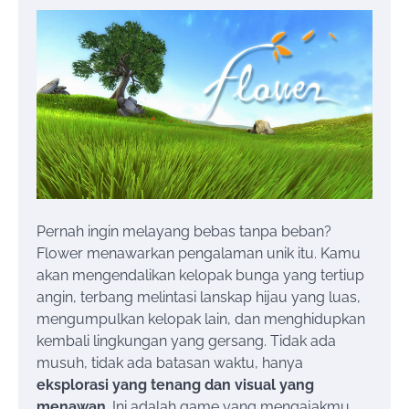
Pernah ingin melayang bebas tanpa beban?
Flower menawarkan pengalaman unik itu. Kamu
akan mengendalikan kelopak bunga yang tertiup
angin, terbang melintasi lanskap hijau yang luas,
mengumpulkan kelopak lain, dan menghidupkan
kembali lingkungan yang gersang. Tidak ada
musuh, tidak ada batasan waktu, hanya
eksplorasi yang tenang dan visual yang
menawan
. Ini adalah game yang mengajakmu