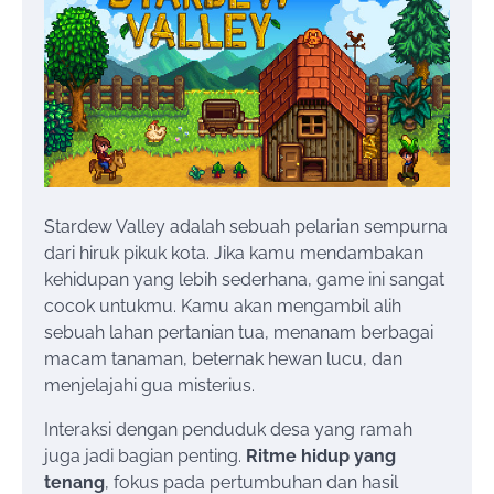
Stardew Valley adalah sebuah pelarian sempurna
dari hiruk pikuk kota. Jika kamu mendambakan
kehidupan yang lebih sederhana, game ini sangat
cocok untukmu. Kamu akan mengambil alih
sebuah lahan pertanian tua, menanam berbagai
macam tanaman, beternak hewan lucu, dan
menjelajahi gua misterius.
Interaksi dengan penduduk desa yang ramah
juga jadi bagian penting.
Ritme hidup yang
tenang
, fokus pada pertumbuhan dan hasil