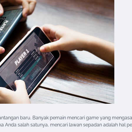
tantangan baru. Banyak pemain mencari game yang mengas
 Anda salah satunya, mencari lawan sepadan adalah hal pe