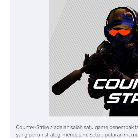
Counter-Strike 2 adalah salah satu game penembak ta
yang penuh strategi mendalam. Setiap putaran mem