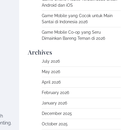
Android dan iOS
Game Mobile yang Cocok untuk Main
Santai di Indonesia 2026
Game Mobile Co-op yang Seru
Dimainkan Bareng Teman di 2026
Archives
July 2026
May 2026
April 2026
February 2026
January 2026
December 2025
ah
nting.
October 2025