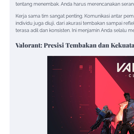
tentang menembak. Anda harus merencanakan seran
Kerja sama tim sangat penting. Komunikasi antar p
individu juga diuji, dari akurasi tembakan sampai ref
terasa adil dan konsisten. Ini menjamin Anda selal
Valorant: Presisi Tembakan dan Kekuat