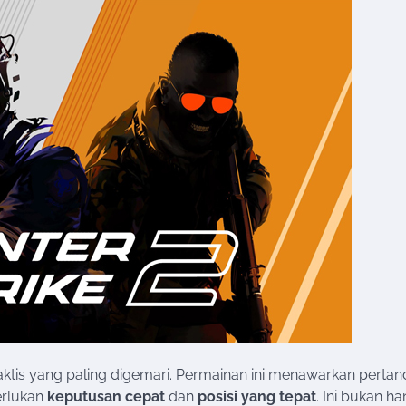
ktis yang paling digemari. Permainan ini menawarkan pertan
erlukan
keputusan cepat
dan
posisi yang tepat
. Ini bukan h