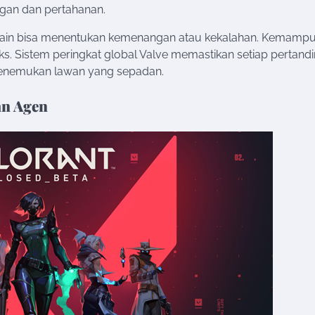
gan dan pertahanan.
emain bisa menentukan kemenangan atau kekalahan. Kemamp
leks. Sistem peringkat global Valve memastikan setiap pertand
u menemukan lawan yang sepadan.
an Agen