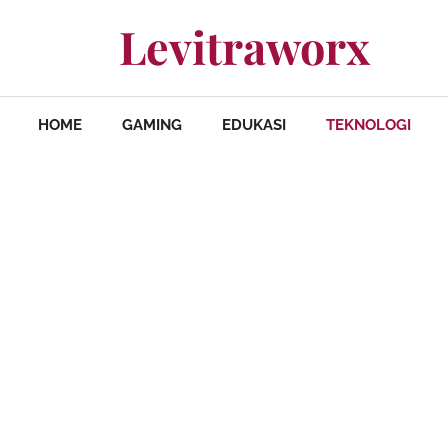
Levitraworx
HOME
GAMING
EDUKASI
TEKNOLOGI