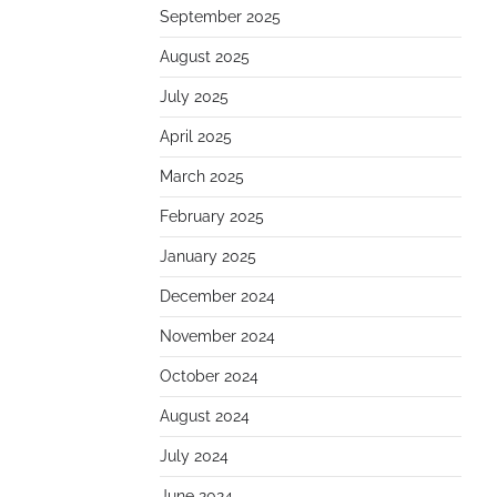
September 2025
August 2025
July 2025
April 2025
March 2025
February 2025
January 2025
December 2024
November 2024
October 2024
August 2024
July 2024
June 2024