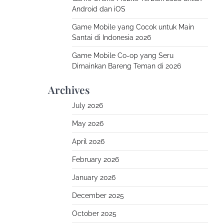
Android dan iOS
Game Mobile yang Cocok untuk Main
Santai di Indonesia 2026
Game Mobile Co-op yang Seru
Dimainkan Bareng Teman di 2026
Archives
July 2026
May 2026
April 2026
February 2026
January 2026
December 2025
October 2025