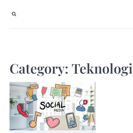
Skip
to
content
Category:
Teknologi