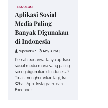
TEKNOLOGI
Aplikasi Sosial
Media Paling
Banyak Digunakan
di Indonesia
superadmin
May 8, 2024
Pernah bertanya-tanya aplikasi
sosial media mana yang paling
sering digunakan di Indonesia?
Tidak mengherankan lagi jika
WhatsApp, Instagram, dan
Facebook…