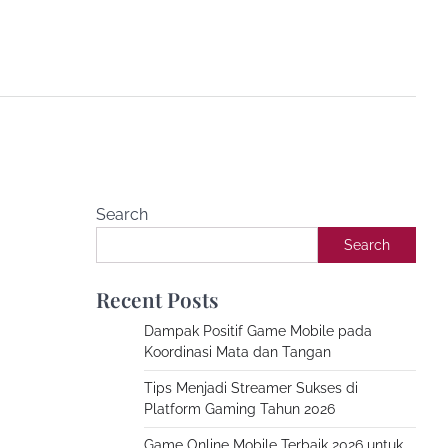
Search
Search
Recent Posts
Dampak Positif Game Mobile pada
Koordinasi Mata dan Tangan
Tips Menjadi Streamer Sukses di
Platform Gaming Tahun 2026
Game Online Mobile Terbaik 2026 untuk