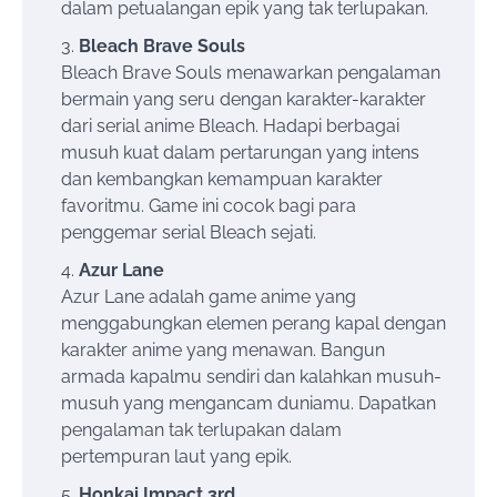
dalam petualangan epik yang tak terlupakan.
Bleach Brave Souls
Bleach Brave Souls menawarkan pengalaman
bermain yang seru dengan karakter-karakter
dari serial anime Bleach. Hadapi berbagai
musuh kuat dalam pertarungan yang intens
dan kembangkan kemampuan karakter
favoritmu. Game ini cocok bagi para
penggemar serial Bleach sejati.
Azur Lane
Azur Lane adalah game anime yang
menggabungkan elemen perang kapal dengan
karakter anime yang menawan. Bangun
armada kapalmu sendiri dan kalahkan musuh-
musuh yang mengancam duniamu. Dapatkan
pengalaman tak terlupakan dalam
pertempuran laut yang epik.
Honkai Impact 3rd