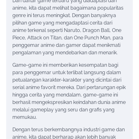
Dari daftar game terbaru yang diadaptasi dari
anime, kita dapat melihat bagaimana popularitas
genre ini terus meningkat. Dengan banyaknya
pilihan game yang mengadaptasi cerita dari
anime terkenal seperti Naruto, Dragon Ball, One
Piece, Attack on Titan, dan One Punch Man, para
penggemar anime dan gamer dapat menikmati
pengalaman yang mendebarkan dan menarik.
Game-game ini memberikan kesempatan bagi
para penggemar untuk terlibat langsung dalam
petualangan karakter-karakter yang dicintai dari
serial anime favorit mereka. Dari pertarungan epik
hingga cerita yang mendalam, game-game ini
berhasil mengekspresikan keindahan dunia anime
melalui gameplay yang seru dan grafis yang
memukau.
Dengan terus berkembangnya industri game dan
anime, kita dapat berharap akan lebih banyak