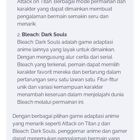
Attack on Titan. Berbagai mode permainan dan
karakter yang dapat dimainkan membuat
pengalaman bermain semakin seru dan
menarik.
Bleach: Dark Souls
Bleach: Dark Souls adalah game adaptasi
anime lainnya yang layak untuk dimainkan.
Dengan mengusung alur cerita dari serial
Bleach yang terkenal, pemain dapat memilih
karakter favorit mereka dan bertarung dalam
pertarungan seru satu lawan satu. Fitur-fitur
unik dan variasi kemampuan karakter
menambah keseruan dalam menjelajahi dunia
Bleach melalui permainan ini.
Dengan berbagai pilihan game adaptasi anime
yang menarik seperti Attack on Titan 2 dan
Bleach: Dark Souls, penggemar anime dan gamer
dapat menemukan pengalaman bermain yang