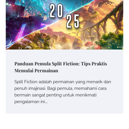
Panduan Pemula Split Fiction: Tips Praktis
Memulai Permainan
Split Fiction adalah permainan yang menarik dan
penuh imajinasi. Bagi pemula, memahami cara
bermain sangat penting untuk menikmati
pengalaman ini.…