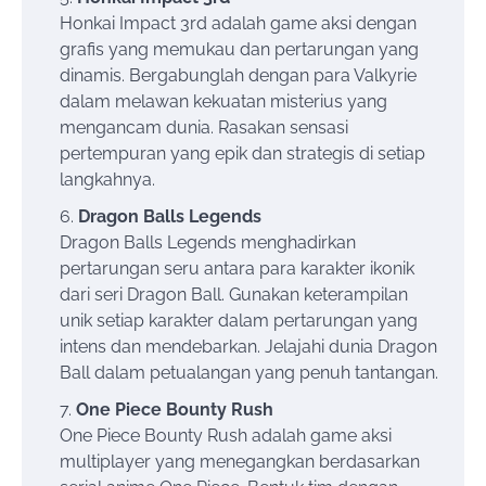
Honkai Impact 3rd adalah game aksi dengan
grafis yang memukau dan pertarungan yang
dinamis. Bergabunglah dengan para Valkyrie
dalam melawan kekuatan misterius yang
mengancam dunia. Rasakan sensasi
pertempuran yang epik dan strategis di setiap
langkahnya.
Dragon Balls Legends
Dragon Balls Legends menghadirkan
pertarungan seru antara para karakter ikonik
dari seri Dragon Ball. Gunakan keterampilan
unik setiap karakter dalam pertarungan yang
intens dan mendebarkan. Jelajahi dunia Dragon
Ball dalam petualangan yang penuh tantangan.
One Piece Bounty Rush
One Piece Bounty Rush adalah game aksi
multiplayer yang menegangkan berdasarkan