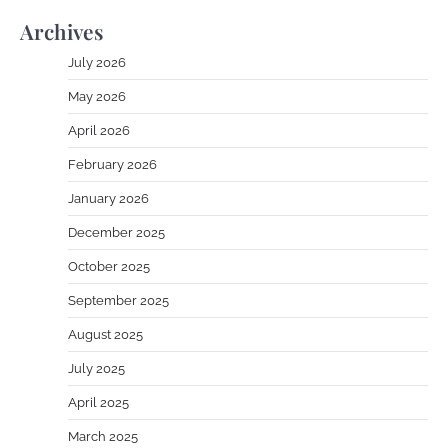
Archives
July 2026
May 2026
April 2026
February 2026
January 2026
December 2025
October 2025
September 2025
August 2025
July 2025
April 2025
March 2025