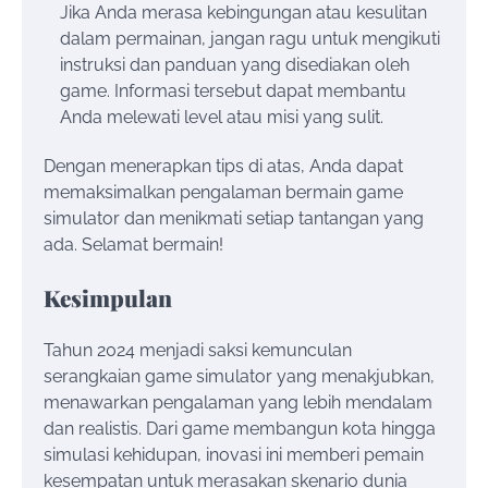
Jika Anda merasa kebingungan atau kesulitan
dalam permainan, jangan ragu untuk mengikuti
instruksi dan panduan yang disediakan oleh
game. Informasi tersebut dapat membantu
Anda melewati level atau misi yang sulit.
Dengan menerapkan tips di atas, Anda dapat
memaksimalkan pengalaman bermain game
simulator dan menikmati setiap tantangan yang
ada. Selamat bermain!
Kesimpulan
Tahun 2024 menjadi saksi kemunculan
serangkaian game simulator yang menakjubkan,
menawarkan pengalaman yang lebih mendalam
dan realistis. Dari game membangun kota hingga
simulasi kehidupan, inovasi ini memberi pemain
kesempatan untuk merasakan skenario dunia