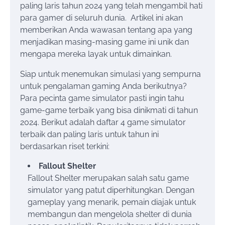
paling laris tahun 2024 yang telah mengambil hati
para gamer di seluruh dunia. Artikel ini akan
memberikan Anda wawasan tentang apa yang
menjadikan masing-masing game ini unik dan
mengapa mereka layak untuk dimainkan.
Siap untuk menemukan simulasi yang sempurna
untuk pengalaman gaming Anda berikutnya?
Para pecinta game simulator pasti ingin tahu
game-game terbaik yang bisa dinikmati di tahun
2024. Berikut adalah daftar 4 game simulator
terbaik dan paling laris untuk tahun ini
berdasarkan riset terkini:
Fallout Shelter
Fallout Shelter merupakan salah satu game
simulator yang patut diperhitungkan. Dengan
gameplay yang menarik, pemain diajak untuk
membangun dan mengelola shelter di dunia