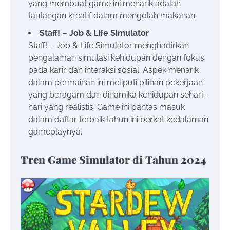
yang membuat game ini menarik adalah
tantangan kreatif dalam mengolah makanan.
Staff! – Job & Life Simulator
Staff! – Job & Life Simulator menghadirkan
pengalaman simulasi kehidupan dengan fokus
pada karir dan interaksi sosial. Aspek menarik
dalam permainan ini meliputi pilihan pekerjaan
yang beragam dan dinamika kehidupan sehari-
hari yang realistis. Game ini pantas masuk
dalam daftar terbaik tahun ini berkat kedalaman
gameplaynya.
Tren Game Simulator di Tahun 2024