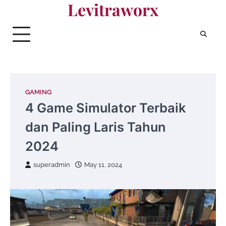
Levitraworx
Skip
to
content
GAMING
4 Game Simulator Terbaik
dan Paling Laris Tahun
2024
superadmin
May 11, 2024