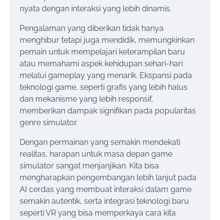
nyata dengan interaksi yang lebih dinamis.
Pengalaman yang diberikan tidak hanya
menghibur tetapi juga mendidik, memungkinkan
pemain untuk mempelajari keterampilan baru
atau memahami aspek kehidupan sehari-hari
melalui gameplay yang menarik. Ekspansi pada
teknologi game, seperti grafis yang lebih halus
dan mekanisme yang lebih responsif,
memberikan dampak signifikan pada popularitas
genre simulator.
Dengan permainan yang semakin mendekati
realitas, harapan untuk masa depan game
simulator sangat menjanjikan. Kita bisa
mengharapkan pengembangan lebih lanjut pada
AI cerdas yang membuat interaksi dalam game
semakin autentik, serta integrasi teknologi baru
seperti VR yang bisa memperkaya cara kita