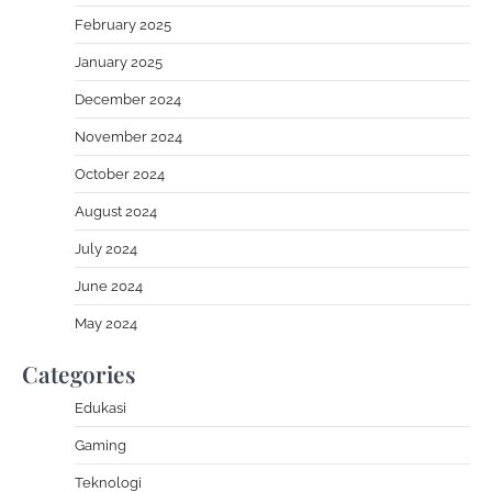
February 2025
January 2025
December 2024
November 2024
October 2024
August 2024
July 2024
June 2024
May 2024
Categories
Edukasi
Gaming
Teknologi