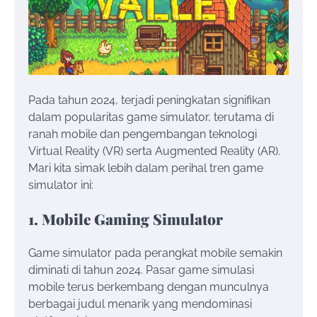
Pada tahun 2024, terjadi peningkatan signifikan
dalam popularitas game simulator, terutama di
ranah mobile dan pengembangan teknologi
Virtual Reality (VR) serta Augmented Reality (AR).
Mari kita simak lebih dalam perihal tren game
simulator ini:
1. Mobile Gaming Simulator
Game simulator pada perangkat mobile semakin
diminati di tahun 2024. Pasar game simulasi
mobile terus berkembang dengan munculnya
berbagai judul menarik yang mendominasi