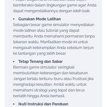
berinteraksi dalam lingkungan game agar Anda
dapat mengendalikannya dengan lebih baik.
Gunakan Mode Latihan
Sebagian besar game simulator menyediakan
mode latihan atau tutorial yang dapat
membantu Anda memahami permainan tanpa
tekanan waktu. Manfaatkan mode ini untuk
mengasah keterampilan Anda sebelum terjun
ke tantangan yang lebih besar.
Tetap Tenang dan Sabar
Bermain game simulator seringkali
membutuhkan ketenangan dan kesabaran.
Jangan terlalu terburu-buru atau frustrasi jika
menghadapi kesulitan. Ambil waktu untuk
memahami strategi yang tepat dan terus
berlatih hingga Anda berhasil.
Ikuti Instruksi dan Panduan