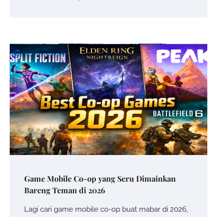
Game Mobile Co-op yang Seru Dimainkan
Bareng Teman di 2026
Lagi cari game mobile co-op buat mabar di 2026,