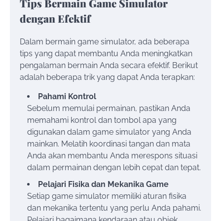
Tips Bermain Game Simulator
dengan Efektif
Dalam bermain game simulator, ada beberapa
tips yang dapat membantu Anda meningkatkan
pengalaman bermain Anda secara efektif. Berikut
adalah beberapa trik yang dapat Anda terapkan:
Pahami Kontrol
Sebelum memulai permainan, pastikan Anda
memahami kontrol dan tombol apa yang
digunakan dalam game simulator yang Anda
mainkan. Melatih koordinasi tangan dan mata
Anda akan membantu Anda merespons situasi
dalam permainan dengan lebih cepat dan tepat.
Pelajari Fisika dan Mekanika Game
Setiap game simulator memiliki aturan fisika
dan mekanika tertentu yang perlu Anda pahami.
Pelajari bagaimana kendaraan atau objek