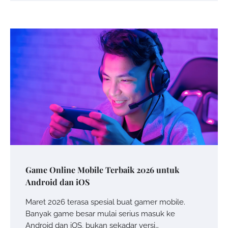
Game Online Mobile Terbaik 2026 untuk
Android dan iOS
Maret 2026 terasa spesial buat gamer mobile.
Banyak game besar mulai serius masuk ke
Android dan iOS, bukan sekadar versi…